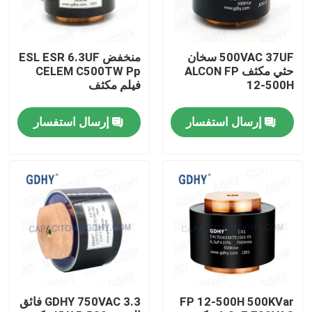
جولة في المعمل
500VAC 37UF سخان
منخفض ESL ESR 6.3UF
حثي مكثف ALCON FP
CELEM C500TW Pp
مراقبة الجودة
12-500H
فيلم مكثف
إرسال استفسار
إرسال استفسار
اتصل بنا
اطلب اقتباس
تبريد مكثف تبريد
مكثف عالي التردد
FP 12-500H 500KVar
GDHY 750VAC 3.3 فائق
مكثف MKP X2