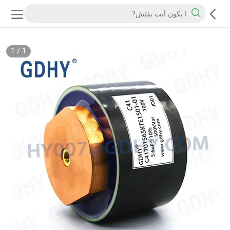
1
/
1