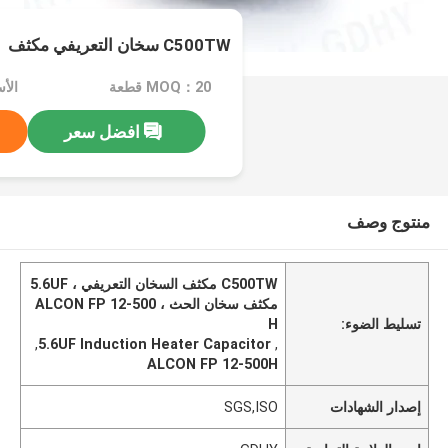
C500TW سخان التعريفي مكثف
MOQ：20 قطعة
الأسعار
افضل سعر
منتوج وصف
C500TW مكثف السخان التعريفي ، 5.6UF
مكثف سخان الحث ، ALCON FP 12-500
تسليط الضوء:
H
,
5.6UF Induction Heater Capacitor
,
ALCON FP 12-500H
إصدار الشهادات
SGS,ISO