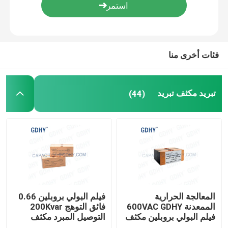
مكثف فيلم الصوت المحوري
فئات أخرى منا
مكثف غشاء البولي بروبلين CBB
مكثف قوة الفيلم
تبريد مكثف تبريد
(44)
فيلم بوليستر مكثف
مكثف تبريد المياه
مكثف سخان التعريفي
المعالجة الحرارية
فيلم البولي بروبلين 0.66
الممعدنة 600VAC GDHY
فائق التوهج 200Kvar
فيلم البولي بروبلين مكثف
التوصيل المبرد مكثف
مكثف IGBT Snubber