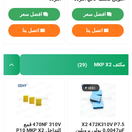
افضل سعر
افضل سعر
اتصل بنا
اتصل بنا
مكثف MKP X2
(29)
X2 472K310V P7.5
470NF 310V قمع
0.0047μF بولي بروبلين
التداخل P10 MKP X2