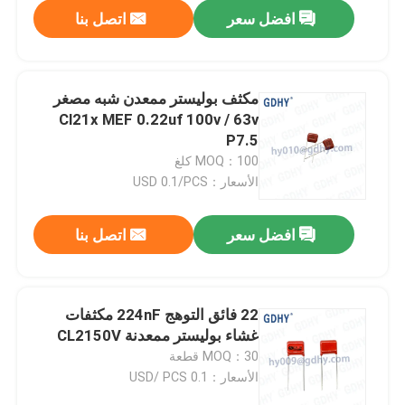
افضل سعر
اتصل بنا
مكثف بوليستر ممعدن شبه مصغر
Cl21x MEF 0.22uf 100v / 63v
P7.5
MOQ：100 كلغ
الأسعار：USD 0.1/PCS
افضل سعر
اتصل بنا
الصفحة الرئيسية
22 فائق التوهج 224nF مكثفات
غشاء بوليستر ممعدنة CL2150V
منتجات
MOQ：30 قطعة
الأسعار：0.1 USD/ PCS
معلومات عنا