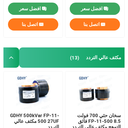
افضل سعر
افضل سعر
مكثف الرنين
اتصل بنا
اتصل بنا
مكثفات فيلم DC LINK
CL21 مكثف
مكثف عالي التردد
(13)
سخان حثي 700 فولت
GDHY 500kVar FP-11-
FP-11-500 8.5 فائق
500 27UF مكثف عالي
التوهج مكثف عالي التردد
التردد