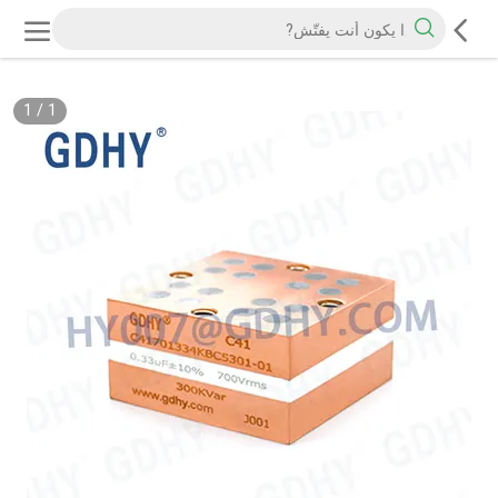
1
/
1