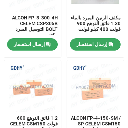
جولة في المعمل
مكثف الرنين المبرد بالماء
ALCON FP-8-300-4H
1.30 فائق التوهج 900
CELEM CSP305B
فولت 400 كيلو فولت
BOLT التوصيل المبرد
مراقبة الجودة
مكثف
إرسال استفسار
إرسال استفسار
اتصل بنا
اطلب اقتباس
تبريد مكثف تبريد
مكثف عالي التردد
ALCON FP-4-150-SM /
1.2 فائق التوهج 600
SP CELEM CSM150
فولت CELEM CSM150
مكثف MKP X2