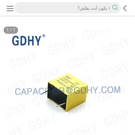
1
/
1