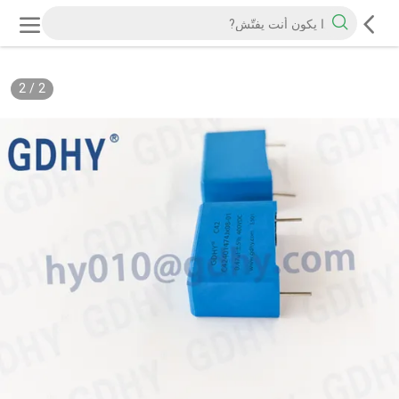
2
/
2