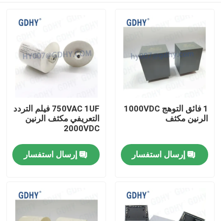
1 فائق التوهج 1000VDC
750VAC 1UF فيلم التردد
الرنين مكثف
التعريفي مكثف الرنين
2000VDC
إرسال استفسار
إرسال استفسار
الصفحة الرئيسية
منتجات
معلومات عنا