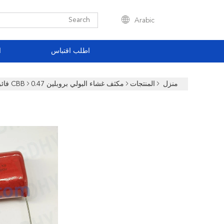
Arabic
اطلب اقتباس
ا
منزل
المنتجات
مكثف غشاء البولي بروبلين CBB
0.47 فائق التوهج 474 / 400v P15 مكثفات غشاء بولي بروبيلين لدوائر النبض