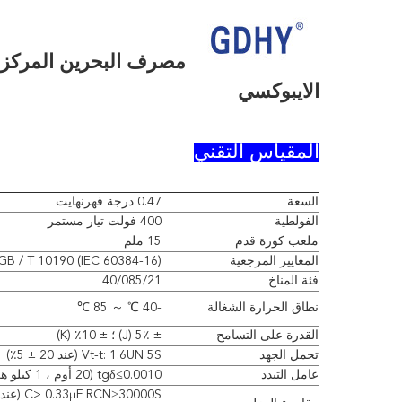
مصرف البحرين المركزي 4J400V
الايبوكسي
المقياس التقني
السعة
0.47 درجة فهرنهايت
الفولطية
400 فولت تيار مستمر
ملعب كورة قدم
15 ملم
المعايير المرجعية
GB / T 10190 (IEC 60384-16)
فئة المناخ
40/085/21
نطاق الحرارة الشغالة
-40 ℃ ～ 85 ℃
القدرة على التسامح
± 5٪ (J) ؛ ± 10٪ (K)
تحمل الجهد
Vt-t: 1.6UN 5S (عند 20 ± 5٪)
عامل التبدد
tgδ≤0.0010 (20 أوم ، 1 كيلو هرتز)