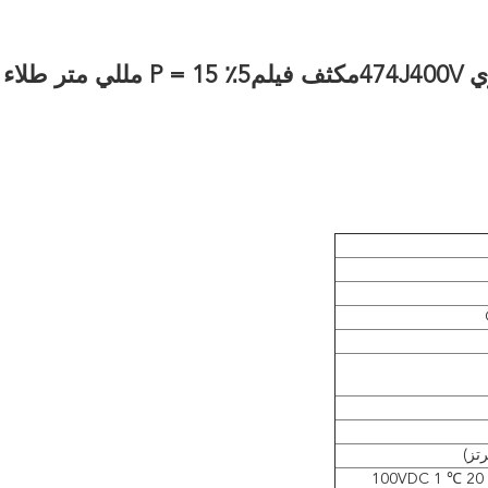
47
مكثف فيلم
5٪ P = 15 مللي متر طلا
C> 0.33μF RCN≥30000S (عند 20 ℃ 100VDC 1