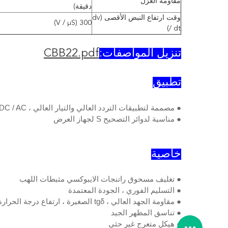
مقاومة العزل
دقيقة)
وقت ارتفاع النبض الأقصى (dv
300 (V / μS)
/ dt)
تنزيل المواصفات:
CBB22.pdf
تطبيق
● مصممة لتطبيقات التردد العالي والتيار العالي ، DC / AC ، إلخ.
● مناسبة لدوائر التصحيح S لجهاز العرض
خاصية
● تغليف مسحوق راتنجات الايبوكسي مثبطات اللهب
● التسليم الفوري ، الجودة المعتمدة
● مقاومة الجهد العالي ، tgδ الصغيرة ، ارتفاع درجة الحرارة المنخفضة
● تناسق المظهر الجيد
● هيكل متعرج غير حثي