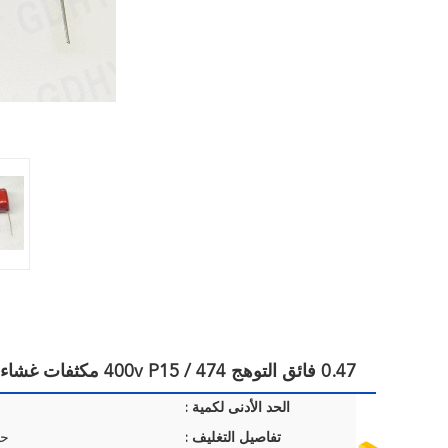
0.47 فائق التوهج 474 / 400v P15 مكثفات غشاء بولي بروبيلين لدوائر النبض
الحد الأدنى لكمية :
تفاصيل التغليف :
حق