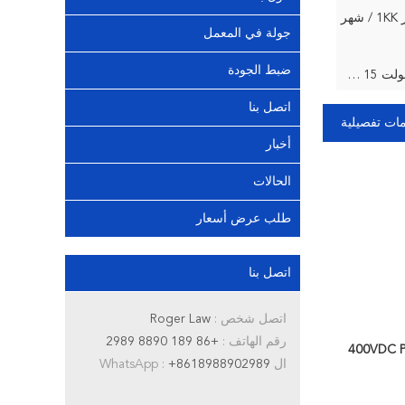
هر
جولة في المعمل
ضبط الجودة
CBB22 0.47 فائق التوهج 400 فولت P = 15 مللي متر
اتصل بنا
ات تفصيلية
أخبار
الحالات
طلب عرض أسعار
اتصل بنا
اتصل شخص :
Roger Law
رقم الهاتف :
+86 189 8890 2989
ال WhatsApp :
+8618988902989