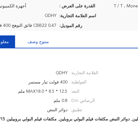
القدرة على العرض :
أجهزة الكمبيوتر 1KK / ش
GDHY
اسم العلامة التجارية:
رقم الموديل:
منتوج وصف
معلوم
العلامة التجارية:
GDHY
الفولطية:
400 فولت تيار مستمر
البعد:
MAX18.0 * 8.5 * 12.5 ملم
الرصاص DIA:
0.8 ملم
تطبيق:
دوائر النبض
,
دوائر النبض مكثفات فيلم البولي بروبلين
,
مكثفات فيلم البولي بروبيلين 400VDC P15