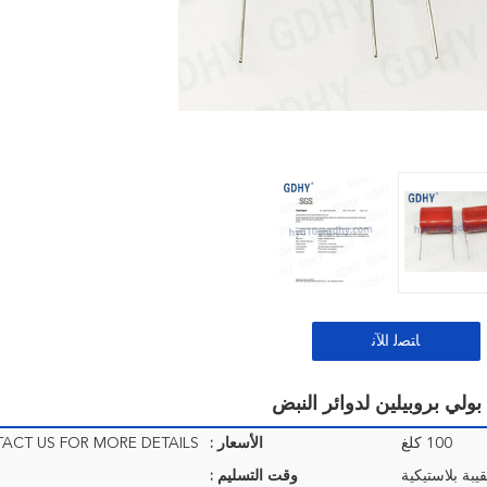
ﺎﺘﺼﻟ ﺍﻶﻧ
100 كلغ
الأسعار :
يبة بلاستيكية
وقت التسليم :