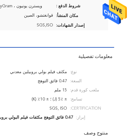
شروط الدفع :
ويسترن يونيون ، T / T ، MoneyGram
قوانغتشو، الصين
مكان المنشأ:
SGS,ISO
إصدار الشهادات:
معلومات تفصيلية
نوع:
مكثف فيلم بولي بروبيلين معدني
السعة:
0.47 فائق التوهج
ملعب كورة قدم:
15 ملم
تسامح:
± 5٪ (J) ؛ ± 10٪ (K)
SGS, ISO
CERTIFICATION:
إبراز:
0.47 فائق التوهج مكثفات فيلم البولي بروبلين
منتوج وصف