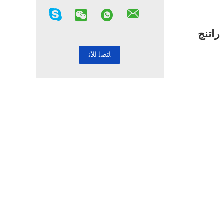
ء راتنج