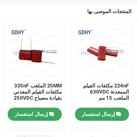
المنتجات الموصى بها
224nF مكثفات الفيلم
25MM الملعب 335nF
الممعدنة 630VDC
مكثفات الفيلم المعدني
الصفحة الرئيسية
الملعب 15 مم
بقيادة مصباح 250VDC
إرسال استفسار
إرسال استفسار
منتجات
معلومات عنا