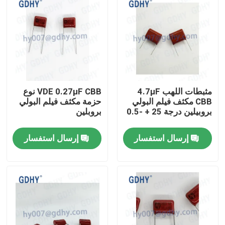
جولة في المعمل
مراقبة الجودة
مثبطات اللهب 4.7μF
VDE 0.27μF CBB نوع
اتصل بنا
CBB مكثف فيلم البولي
حزمة مكثف فيلم البولي
بروبيلين درجة 25 + -0.5
بروبلين
مم
اطلب اقتباس
إرسال استفسار
إرسال استفسار
تبريد مكثف تبريد
مكثف عالي التردد
مكثف MKP X2