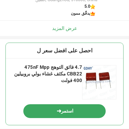
5.0
يدقّق ممون
عرض المزيد
احصل على افضل سعر ل
4.7 فائق التوهج 475nF Mpp
CBB22 مكثف غشاء بولي بروبيلين
400 فولت
استمر