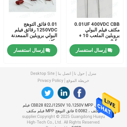
مكثف فيلم الصوت المحوري
0.01UF 400VDC CBB
0.01 فائق التوهج
مكثف فيلم البولي
1250VDC رقائق فيلم
مكثف غشاء البولي بروبلين CBB
بروبلين الملعب 10 +
البولي بروبلين الممعدنة
-0.5 مم
مكثف
إرسال استفسار
إرسال استفسار
مكثف قوة الفيلم
فيلم بوليستر مكثف
منزل
حول نا
اتصل بنا
Desktop Site
خريطة الموقع
Privacy Policy
مكثف تبريد المياه
مكثف سخان التعريفي
الصين CBB28 822J1250V 10،1250V MPP فيلم
مكثف ، 0.0082 فائق التوهج MPP فيلم مكثف
supplier.Copyright © 2025 Guangdong Huayu
مكثف IGBT Snubber
High-Tech Co., Ltd.. All Rights Reserved.