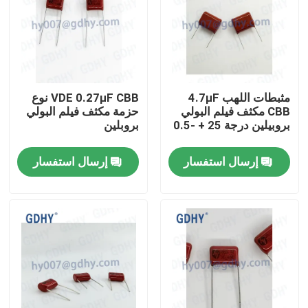
جولة في المعمل
مراقبة الجودة
مثبطات اللهب 4.7μF
VDE 0.27μF CBB نوع
CBB مكثف فيلم البولي
حزمة مكثف فيلم البولي
بروبيلين درجة 25 + -0.5
بروبلين
اتصل بنا
مم
إرسال استفسار
إرسال استفسار
اطلب اقتباس
تبريد مكثف تبريد
مكثف عالي التردد
مكثف MKP X2