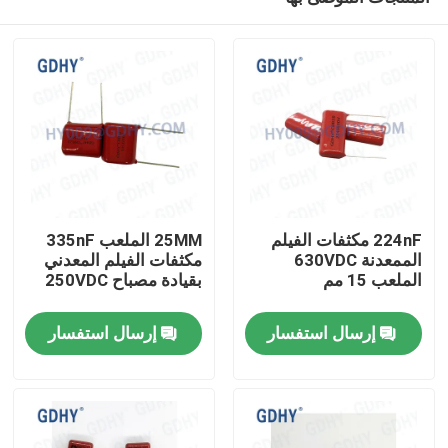
224nF مكثفات الفيلم
25MM الملعب 335nF
الممعدنة 630VDC
مكثفات الفيلم المعدني
الملعب 15 مم
بقيادة مصباح 250VDC
الصفحة الرئيسية
إرسال استفسار
إرسال استفسار
منتجات
معلومات عنا