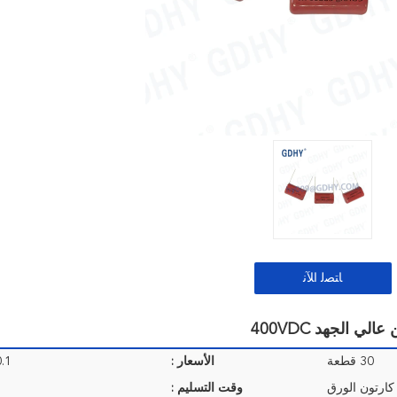
ﺎﺘﺼﻟ ﺍﻶﻧ
30 قطعة
الأسعار :
 USD/ PCS
كارتون الورق
وقت التسليم :