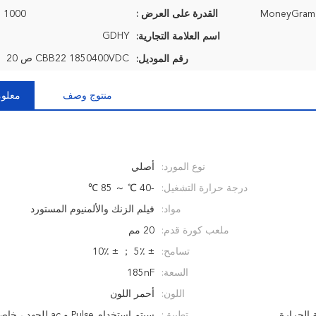
القدرة على العرض :
1000 قطعة / شهر
GDHY
اسم العلامة التجارية:
CBB22 1850400VDC ص 20
رقم الموديل:
منتوج وصف
معلوم
نوع المورد:
أصلي
درجة حرارة التشغيل:
-40 ℃ ～ 85 ℃
مواد:
فيلم الزنك والألمنيوم المستورد
ملعب كورة قدم:
20 مم
تسامح:
± 5٪ ； ± 10٪
السعة:
185nF
اللون:
أحمر اللون
الحرارة
تطبيق:
سيتم استخدام Pulse و ac لل