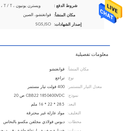
شروط الدفع :
ويسترن يونيون ، MoneyGram ، T / T
قوانغتشو، الصين
مكان المنشأ:
SGS,ISO
إصدار الشهادات:
معلومات تفصيلية
مكان المنشأ:
قوانغتشو
نوع:
تراجع
معدل التيار المستمر:
400 فولت تيار مستمر
نموذج:
CBB22 1850400VDC ص 20
البعد:
28.5 * 22 * ​​16 ملم
التغليف:
مواد عازلة غير محترقة
محطات:
دبوس فولاذي مجلفن مكسو بالنحاس
مميزات:
خسارة صغيرة ، ارتفاع طفيف في درجة 