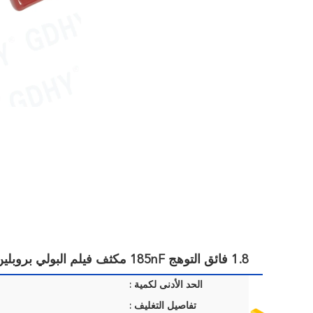
1.8 فائق التوهج 185nF مكثف فيلم البولي بروبلين عالي الجهد 400VDC
الحد الأدنى لكمية :
تفاصيل التغليف :