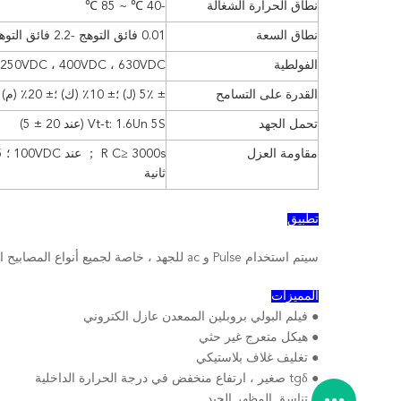
نطاق الحرارة الشغالة
-40 ℃ ~ 85 ℃
نطاق السعة
0.01 فائق التوهج -2.2 فائق التوهج
الفولطية
 250VDC ، 400VDC ، 630VDC
القدرة على التسامح
± 5٪ (J) ؛
± 10٪ (ك) ؛
± 20٪ (م)
تحمل الجهد
Vt-t: 1.6Un 5S (عند 20 ± 5)
مقاومة العزل
ثانية
تطبيق
سيتم استخدام Pulse و ac للجهد ، خاصة لجميع أنواع المصابيح الموفرة للطاقة والمعدلات الإلكترونية.
المميزات
● فيلم البولي بروبلين الممعدن عازل الكتروني
● هيكل متعرج غير حثي
● تغليف غلاف بلاستيكي
● tgδ صغير ، ارتفاع منخفض في درجة الحرارة الداخلية
● تناسق المظهر الجيد