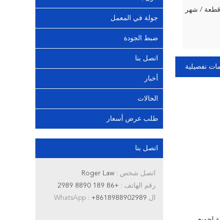
جولة في المعمل
ضبط الجودة
اتصل بنا
ات تفصيلية
أخبار
الحالات
طلب عرض أسعار
اتصل بنا
اتصل شخص :
Roger Law
رقم الهاتف :
+86 189 8890 2989
ال WhatsApp :
+8618988902989
جهد ، خاصة لجميع