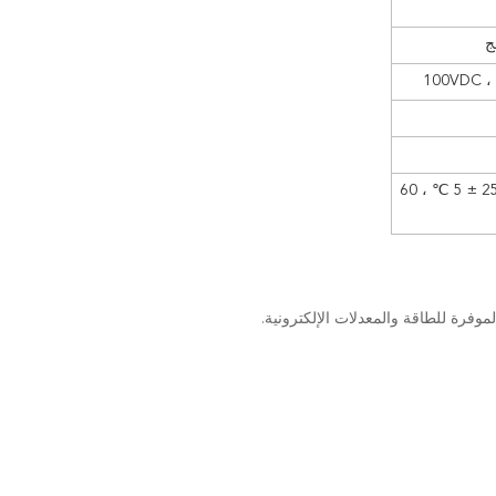
100VDC ،
R C≥ 3000s ； عند 100VDC ؛ 25 ± 5 ℃ ، 60