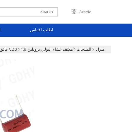
Arabic
اطلب اقتباس
ا
منزل
المنتجات
مكثف غشاء البولي بروبلين CBB
1.8 فائق التوهج 185nF مكثف فيلم البولي بروبلين عالي الجهد 400VDC