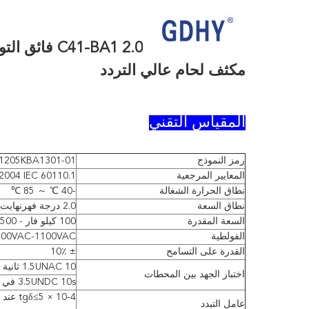
مكثف لحام عالي التردد
المقياس التقني
رمز النموذج
1205KBA1301-01
المعايير المرجعية
2004 IEC 60110.1
نطاق الحرارة الشغالة
-40 ℃ ～ 85 ℃
نطاق السعة
2.0 درجة فهرنهايت / 205
السعة المقدرة
100 كيلو فار - 1500 كيلو فار
الفولطية
400VAC-1100VAC
القدرة على التسامح
± 10٪
1.5UNAC 10 ثانية
اختبار الجهد بين المحطات
3.5UNDC 10s في 25
عامل التبدد