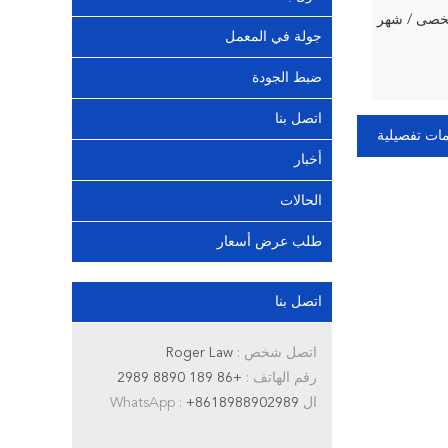
جولة في المعمل
ضبط الجودة
اتصل بنا
ات تفصيلية
أخبار
الحالات
طلب عرض أسعار
اتصل بنا
اتصل شخص :
Roger Law
رقم الهاتف :
+86 189 8890 2989
ال WhatsApp :
+8618988902989