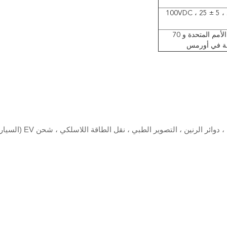
R • C≥3000s ، عند 100VDC ، 25 ± 5 ،
100000 ساعة في الأمم المتحدة و 70
التسخين التعريفي ، المعالجة الحرارية ، تطبيقات البلاز