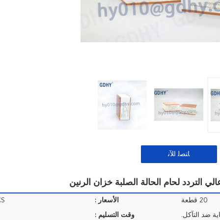
ﺎﺘﺼﻟ ﺍﻶﻧ
20 قطعة
الأسعار :
CS
ة ضد التآكل.
وقت التسليم :