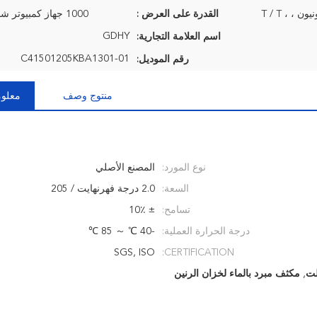
 ، ، T / T
القدرة على العرض :
1000 جهاز كمبيوتر شخصى / شهر
GDHY
اسم العلامة التجارية:
C41501205KBA1301-01
رقم الموديل:
منتوج وصف
معلوم
نوع المورد:
المصنع الأصلي
السعة:
2.0 درجة فهرنهايت / 205
تسامح:
± 10٪
درجة الحرارة العملية:
-40 ℃ ～ 85 ℃
SGS, ISO
CERTIFICATION:
,
مكثف مبرد بالماء لخزان الرنين