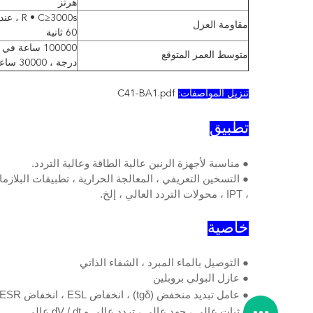
هرتز
مقاومة العزل
60 ثانية
متوسط ​​العمر المتوقع
درجة ، 30000 ساعة في أورمس
تنزيل المواصفات:
C41-BA1.pdf
تطبيق
●
مناسبة لأجهزة الرنين عالية الطاقة وعالية التردد.
●
، IPT ، محولات التردد العالي ، إلخ.
خاصية
● التوصيل بالماء المبرد ، الشفاء الذاتي
●
عازل البولي بروبلين
●
عامل تبديد منخفض (tgδ) ، انخفاض ESL ، انخفاض ESR
● ثبات عالي ، جهد عالي ، تردد عالي و dV / dt عالي