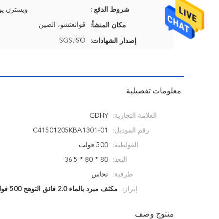
شروط الدفع :
ويسترن يونيون
قوانغتشو، الصين
مكان المنشأ:
SGS,ISO
إصدار الشهادات:
معلومات تفصيلية
العلامة التجارية:
GDHY
رقم الموديل:
C41501205KBA1301-01
الفولطية:
500 فولت
البعد:
80 * 80 * 36.5
طرفية:
نحاس
إبراز:
مكثف مبرد بالماء 2.0 فائق التوهج 500 فولت
منتوج وصف