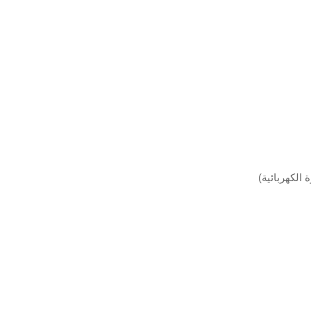
ما ، دوائر الرنين ، التصوير الطبي ، نقل الطاقة اللاسلكي ، شحن EV (السيارة الكهربائية)