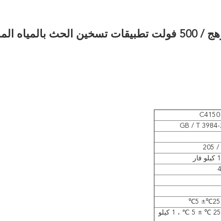
C41-BA1 2.0 فائق التوهج / 500 فولت تطبيقات تسخين الحث بالمياه ا
C4150
GB / T 3984-
℃
± 5
℃
tgδ≤5 × 10-4 عند 25 ℃ ± 5 ℃ ، 1 كيلو