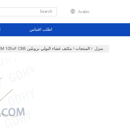
Arabic
اطلب اقتباس
ا
منزل
المنتجات
مكثف غشاء البولي بروبلين CBB
OEM 105uF CBB فيلم البولي بروبلين مكثف