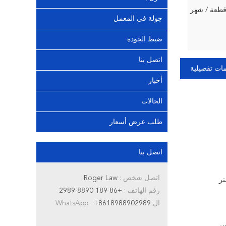
جولة في المعمل
ضبط الجودة
اتصل بنا
ات تفصيلية
أخبار
الحالات
طلب عرض أسعار
اتصل بنا
اتصل شخص :
Roger Law
رقم الهاتف :
+86 189 8890 2989
ال WhatsApp :
+8618988902989
كسي