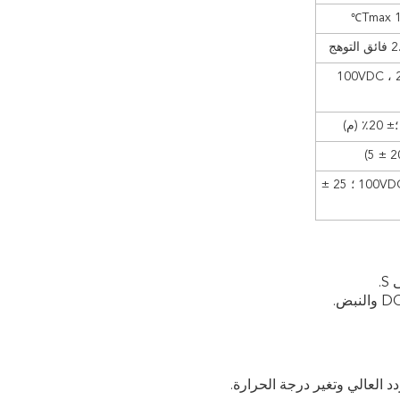
℃
100VDC ، 
± 20٪ (م)
R C≥ 3000s ； عند 100VDC ؛ 25 ±
د العالي وتغير درجة الحرارة.