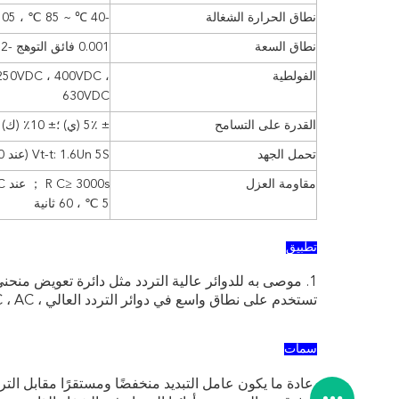
نطاق الحرارة الشغالة
-40 ℃ ~ 85 ℃ ، Tmax 105
نطاق السعة
0.001 فائق التوهج -2.2 فائق التوهج
الفولطية
250VDC ، 400VDC ،
630VDC
القدرة على التسامح
± 5٪ (ي) ؛
± 10٪ (ك) ؛
تحمل الجهد
Vt-t: 1.6Un 5S (عند 20 ± 5)
مقاومة العزل
5 ℃ ، 60 ثانية
تطبيق
1. موصى به للدوائر عالية التردد مثل دائرة تعويض منحنى S.
تستخدم على نطاق واسع في دوائر التردد العالي ، DC ، AC والنبض.
سمات
عادة ما يكون عامل التبديد منخفضًا ومستقرًا مقابل الترد