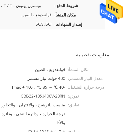
شروط الدفع :
ويسترن يونيون ، MoneyGram ، T / T
قوانغدونغ ، الصين
مكان المنشأ:
SGS,ISO
إصدار الشهادات:
معلومات تفصيلية
مكان المنشأ:
قوانغدونغ ، الصين
معدل التيار المستمر:
400 فولت تيار مستمر
درجة حرارة التشغيل:
-40 ℃ ～ 85 ℃ ، Tmax + 105
نموذج:
CBB22-105J400V-20RN
تطبيق:
مناسب للترشيح ، والاقتران ، والتجاوز 
درجة الحرارة ، ودائرة التنحي ، ودائرة ا
والأدا
تسامح:
± 5٪ ؛ ± 10٪ ؛ ± 20٪