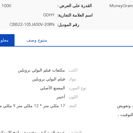
القدرة على العرض :
1000 قطعة / شهر
GDHY
اسم العلامة التجارية:
CBB22-105J400V-20RN
رقم الموديل:
منتوج وصف
معلوم
اكتب:
مكثفات فيلم البولي بروبلين
مواد:
فيلم البولي بروبلين
نوع المورد:
المصنع الأصلي
اللون:
أحمر
، وتعويض
البعد:
17 مللي متر * 12 مللي متر 9 مللي متر
لتوقيت ،
التغليف:
عبوة بلاستيكية ، مختومة براتنج الايبو