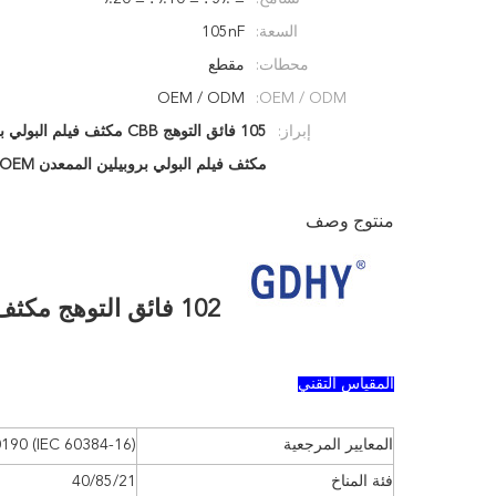
السعة:
105nF
محطات:
مقطع
OEM / ODM
OEM / ODM:
إبراز:
105 فائق التوهج CBB مكثف فيلم البولي بروبيلين
مكثف فيلم البولي بروبيلين الممعدن OEM
منتوج وصف
102 فائق التوهج مكثف فيلم البولي بروبلين الممعدنة 1250VDC سعر جيد
المقياس التقني
المعايير المرجعية
0190 (IEC 60384-16)
فئة المناخ
40/85/21