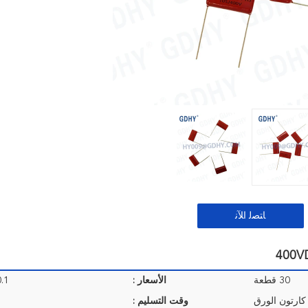
ﺎﺘﺼﻟ ﺍﻶﻧ
30 قطعة
الأسعار :
 USD/ PCS
كارتون الورق
وقت التسليم :