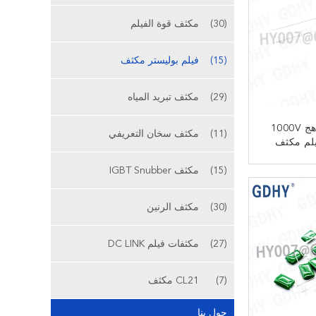
(30)
مكثف قوة الفيلم
(15)
فيلم بوليستر مكثف
(29)
مكثف تبريد المياه
0.01 فائق التوهج 1000V
(11)
مكثف سخان التعريفي
فيلم مكثف
CL11
(15)
مكثف IGBT Snubber
ﻧ
(30)
مكثف الرنين
(27)
مكثفات فيلم DC LINK
(7)
CL21 مكثف
حول بنا