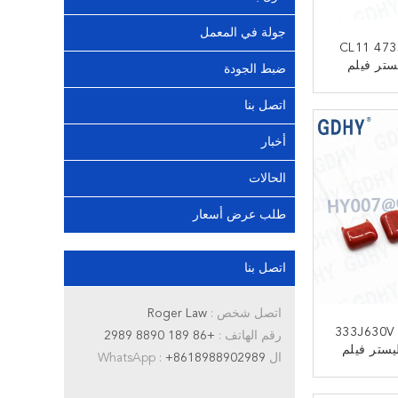
جولة في المعمل
CL11 473
 بوليستر فيلم
ضبط الجودة
اتصل بنا
ﻧ
أخبار
الحالات
طلب عرض أسعار
اتصل بنا
اتصل شخص :
Roger Law
333J630V 0.033UF 630V
رقم الهاتف :
+86 189 8890 2989
MEF بوليستر فيلم
ال WhatsApp :
+8618988902989
ﻧ