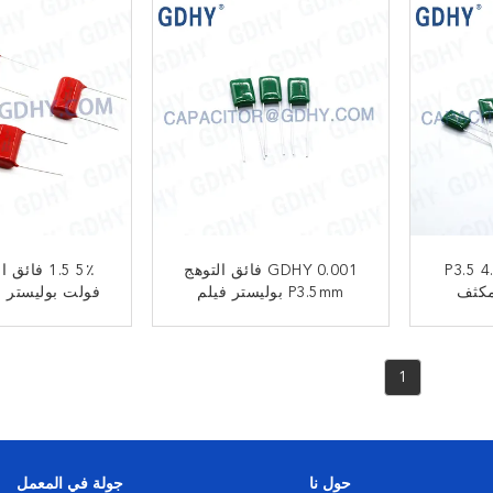
ستر P3.5 4.7nF
GDHY 0.001 فائق التوهج
P3.5mm بوليستر فيلم
فولت بوليستر 
مكثف
55J400V
ﺎﺘﺼﻟ ﺍﻶﻧ
ﺎﺘﺼﻟ ﺍﻶ
1
حول نا
جولة في المعمل