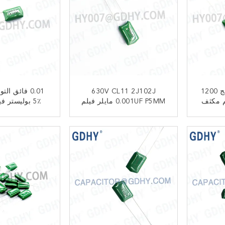
0.0022 فائق التوهج 1200
630V CL11 2J102J
م مكثف
0.001UF P5MM مايلر فيلم
5٪ بوليستر 
CL1
مكثف
 2J103J
ﺎﺘﺼﻟ ﺍﻶﻧ
ﺎﺘﺼﻟ ﺍﻶ