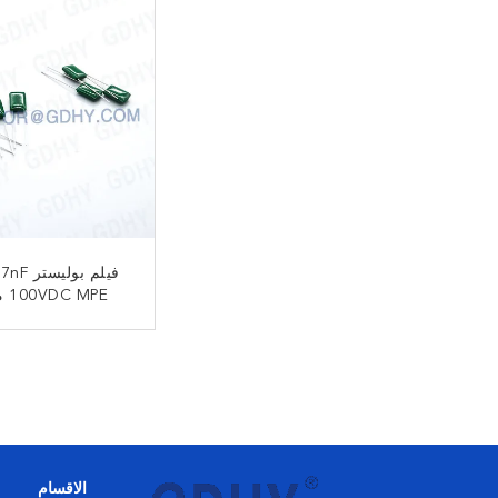
فيلم بولي
100VDC MPE مكثف
ﺎﺘﺼﻟ ﺍﻶﻧ
الاقسام