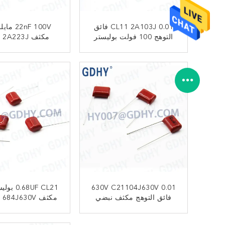
CL11 2A103J 0.01 فائق
22nF 100V
التوهج 100 فولت بوليستر
مكثف CL11 2A223J
فيلم مكثف
ﺎﺘﺼﻟ ﺍﻶﻧ
ﺎﺘﺼﻟ ﺍﻶﻧ
630V C21104J630V 0.01
68UF CL21
فائق التوهج مكثف نبضي
مكثف Rchives 684J630V
عالي الجهد
ﺎﺘﺼﻟ ﺍﻶﻧ
ﺎﺘﺼﻟ ﺍﻶﻧ