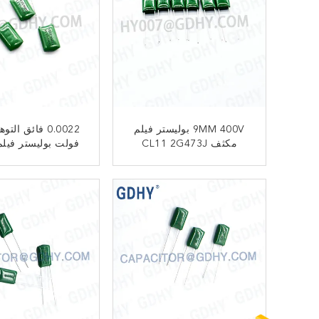
9MM 400V بوليستر فيلم
مكثف CL11 2G473J
فولت بوليستر فيل
1 1200V222J
ﺎﺘﺼﻟ ﺍﻶﻧ
ﺎﺘﺼﻟ ﺍﻶﻧ