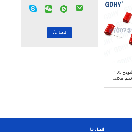
5٪ 1.5 فائق التوهج 400
فيلم مكثف
C211
ﻧ
اتصل بنا