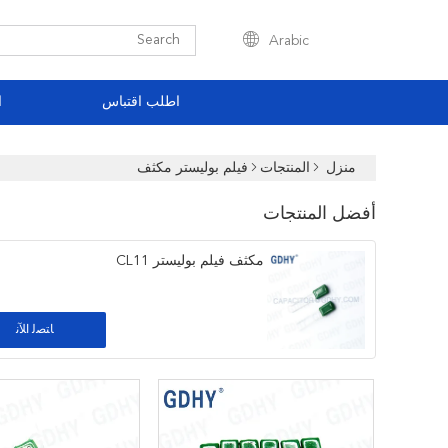
Arabic
اطلب اقتباس
ا
منزل
المنتجات
فيلم بوليستر مكثف
أفضل المنتجات
مكثف فيلم بوليستر CL11
ﺎﺘﺼﻟ ﺍﻶﻧ