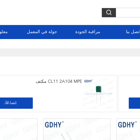
تصل بنا
مراقبة الجودة
جولة في المعمل
معلو
CL11 2A104 MPE مكثف
ﺎﺘﺼﻟ ﺍﻶﻧ